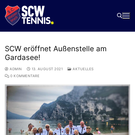
Zum
Inhalt
springen
Suchen nach:
SCW eröffnet Außenstelle am
Gardasee!
ADMIN
13. AUGUST 2021
AKTUELLES
0 KOMMENTARE