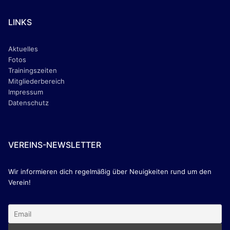
e
t
b
a
o
g
LINKS
o
r
k
a
m
Aktuelles
Fotos
Trainingszeiten
Mitgliederbereich
Impressum
Datenschutz
VEREINS-NEWSLETTER
Wir informieren dich regelmäßig über Neuigkeiten rund um den
Verein!