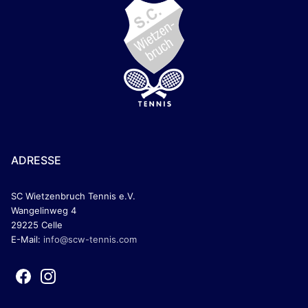
ADRESSE
SC Wietzenbruch Tennis e.V.
Wangelinweg 4
29225 Celle
E-Mail:
info@scw-tennis.com
F
I
a
n
c
s